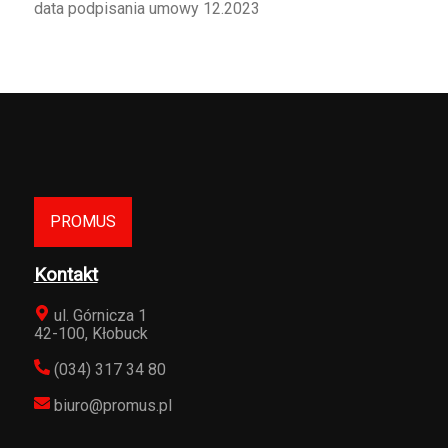
data podpisania umowy 12.2023
PROMUS
Kontakt
ul. Górnicza 1
42-100
,
Kłobuck
(034) 317 34 80
biuro@promus.pl